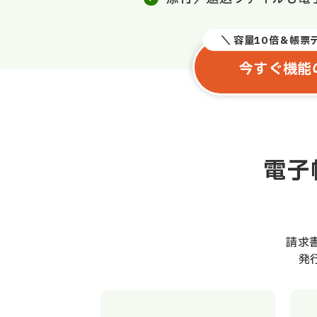
＼ 容量10倍＆帳票
今すぐ機能
電子
請求
発