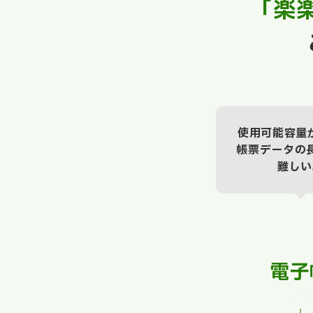
「楽
使用可能容量
帳票データの
難しい
電子