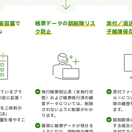
能容量
で
帳票データの
誤削除リス
添付／返
心
ク防止
子帳簿保
いているプラ
発行帳票取込済（未発行状
添付ファ
0倍に拡張！
態）および帳票発行済の顧
ル※につ
客データについては、削除
除の履歴
」をご契約の
されないように制御がかか
ます。
GB」
ります。
容量を増やすこ
国税関係
確実に帳票データが残せる
する場合
ようになり、誤削除の運用
法対応で