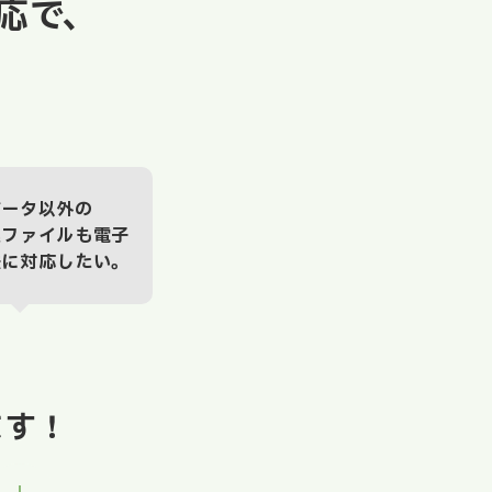
応で、
？
データ以外の
送ファイルも電子
法に対応したい。
ます！