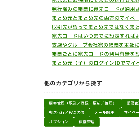
宛先まとめ機能にてまとめ送付した
発行済みの帳票に宛先コードが適用
まとめ元とまとめ先の両方のマイペ
取引先が誤ってまとめ先ではなくま
宛先コードはいつまでに設定すれば
支店やグループ会社宛の帳票を本社
帳票ごとに宛先コードの利用有無を
まとめ元（子）のログインIDでマイ
他のカテゴリから探す
顧客管理（取込／登録・更新／管理）
帳票管
郵送代行／FAX送信
メール関連
マイペ
オプション
債権管理