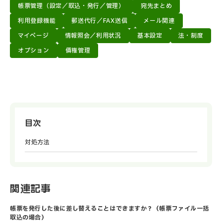
帳票管理（設定／取込・発行／管理）
宛先まとめ
利用登録機能
郵送代行／FAX送信
メール関連
マイページ
情報照会／利用状況
基本設定
法・制度
オプション
債権管理
目次
対処方法
関連記事
帳票を発行した後に差し替えることはできますか？（帳票ファイル一括
取込の場合）