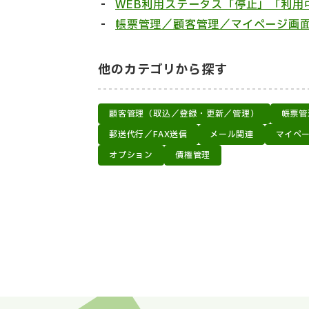
WEB利用ステータス「停止」「利用
帳票管理／顧客管理／マイページ画
他のカテゴリから探す
顧客管理（取込／登録・更新／管理）
帳票管
郵送代行／FAX送信
メール関連
マイペ
オプション
債権管理