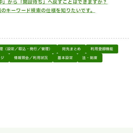
中」から「開設待ち」へ戻すことはできますか？
面のキーワード検索の仕様を知りたいです。
理（設定／取込・発行／管理）
宛先まとめ
利用登録機能
ージ
情報照会／利用状況
基本設定
法・制度