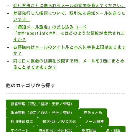
発行方法ごとに送られるメールの文面を教えてください。
差替発行した帳票について、取引先に通知メールを送りた
いです。
「通知メール設定」の差し込みコード
「##report.info##」にはどのような情報が表示されま
すか？
お客様向けメールのタイトルと本文に字数上限はあります
か？
同じ日に複数の帳票を公開する時、メールを1通にまとめ
ることはできますか？
他のカテゴリから探す
顧客管理（取込／登録・更新／管理）
帳票管理（設定／取込・発行／管理）
宛先まとめ
利用登録機能
郵送代行／FAX送信
メール関連
マイページ
情報照会／利用状況
基本設定
法・制度