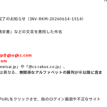
お知らせ（INV-RKM-20260614-1514）
請求書」などの文言を悪用した件名
.jp@gbogkc.com
g.com
sai.jp」や「@cs.rakus.co.jp」、
）とは異なる、
無関係なアルファベットの羅列が＠以降に含ま
やURLをクリックさせ、偽のログイン画面や不正なサイト