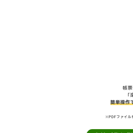
帳票
「
簡単操作
※PDFファイ