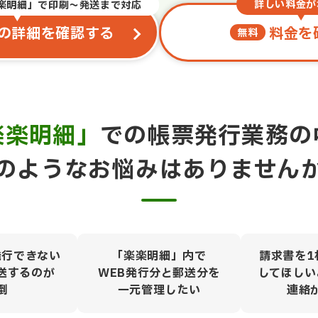
詳しい料金が
楽明細」で印刷～発送まで対応
料金を
の詳細を確認する
無料
楽楽明細」
での帳票発行業務の
のようなお悩みはありません
発行できない
「楽楽明細」内で
請求書を1
送するのが
WEB発行分と郵送分を
してほしい
倒
一元管理したい
連絡