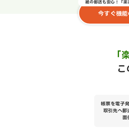
紙の郵送も安心！「楽
今すぐ機能
「
こ
帳票を電子
取引先へ郵
面