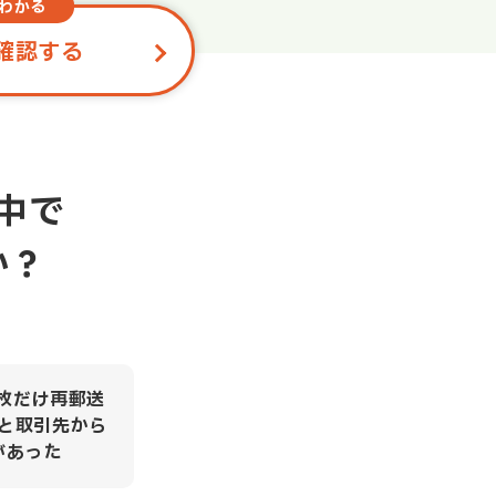
わかる
確認する
中で
か？
枚だけ再郵送
と取引先から
があった