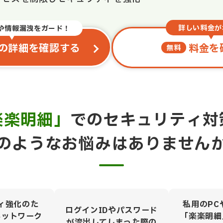
詳しい料金が
や情報漏洩をガード！
料金を
の詳細を確認する
無料
楽楽明細」
でのセキュリティ対
のようなお悩みはありません
ィ強化のた
私用のPC
ログインIDやパスワード
ネットワーク
「楽楽明細
が流出してしまった際の