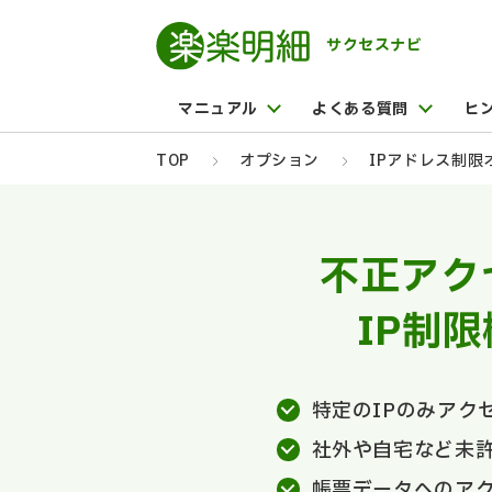
サクセスナビ
マニュアル
よくある質問
ヒ
TOP
オプション
IPアドレス制限
不正アク
IP制
特定のIPのみアク
社外や自宅など未
帳票データへのア