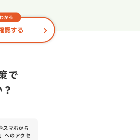
わかる
確認する
策で
か？
やスマホから
」へのアクセ