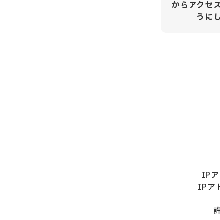
からアクセ
うに
IP
IP