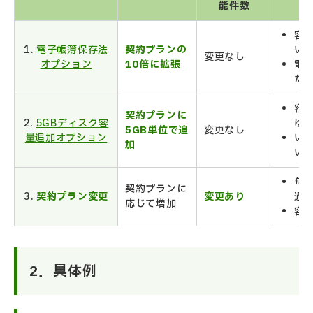
能件数
容
1.
電子帳簿保存法
契約プランの
い
変更なし
オプション
10倍に拡張
電
た
容
契約プランに
2.
5GBディスク容
ゆ
5GB単位で追
変更なし
量追加オプション
い
加
い
毎
契約プランに
3.
契約プラン変更
変更あり
過
応じて増加
容
2．具体例