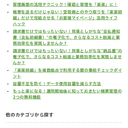
管理画面の活用テクニック！確認と管理を「楽楽」に！
帳票を送るだけじゃない！受取側とのやり取りを「楽楽明
細」だけで完結させる「お客様マイページ」活用ライフ
ハック
請求書だけではもったいない！見落としがちな”支払通知
書（支払明細書）”の電子化で、さらなるコスト削減と業
務効率化を実現しませんか？
請求書だけではもったいない！見落としがちな”納品書”の
電子化で、さらなるコスト削減と業務効率化を実現しませ
んか？
「楽楽明細」を複数拠点で利用する際の事前チェックポイ
ント
容量不足を防ぐ！データ使用容量を減らす方法
もっと楽になる！運用開始後に知っておきたい帳票管理の
3つの無料機能
他のカテゴリから探す